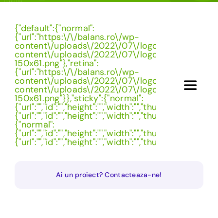
Skip
to
{"default":{"normal":
content
{"url":"https:\/\/balans.ro\/wp-
content\/uploads\/2022\/07\/logo.png","id":"1971","
content\/uploads\/2022\/07\/logo-
150x61.png"},"retina":
{"url":"https:\/\/balans.ro\/wp-
content\/uploads\/2022\/07\/logo.png","id":"1971","
content\/uploads\/2022\/07\/logo-
Toggle
150x61.png"}},"sticky":{"normal":
Navigat
{"url":"","id":"","height":"","width":"","thumbnail":""},"reti
{"url":"","id":"","height":"","width":"","thumbnail":""}},"mo
Cautare...
{"normal":
{"url":"","id":"","height":"","width":"","thumbnail":""},"reti
{"url":"","id":"","height":"","width":"","thumbnail":""}}}
Ai un proiect? Contacteaza-ne!